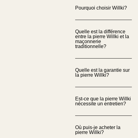
Pourquoi choisir Willki?
or
Quelle est la différence
entre la pierre Willki et la
maçonnerie
traditionnelle?
is
allation
 toutes les collections
Quelle est la garantie sur
la pierre Willki?
umentation et textures 3D
r les accessoires
antie
Est-ce que la pierre Willki
nécessite un entretien?
Q
Où puis-je acheter la
pierre Willki?