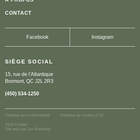
Vallis
CONTACT
Accessoires
Facebook
Instagram
SIÈGE SOCIAL
15, rue de l'Atlantique
Bromont, QC
J2L 2R3
(450) 534-1250
Politique de confidentialité
Politique de cookies (CA)
2026 © Willki
Site web par
Zen Branding