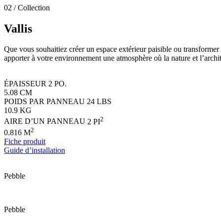
02 / Collection
V
a
l
l
i
s
Que vous souhaitiez créer un espace extérieur paisible ou transformer l
apporter à votre environnement une atmosphère où la nature et l’archit
ÉPAISSEUR
2 PO.
5.08 CM
POIDS PAR PANNEAU
24 LBS
10.9 KG
2
AIRE D’UN PANNEAU
2 PI
2
0.816 M
Fiche produit
Guide d’installation
Pebble
Pebble