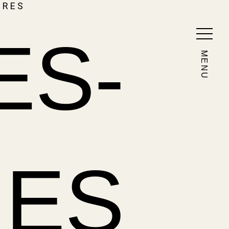
IRES
E
S
-
MENU
E
S