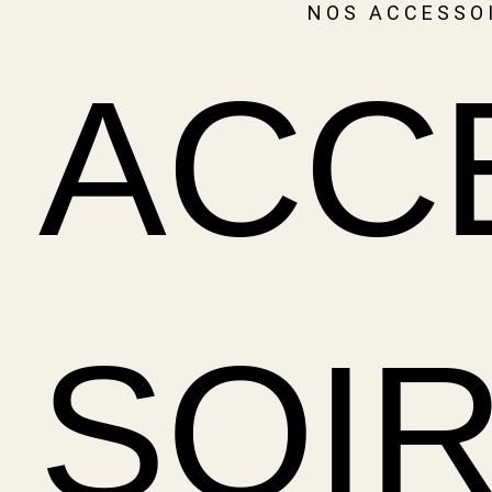
NOS ACCESSO
English
A
C
C
S
O
I
R