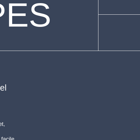
PES
el
t,
 facile