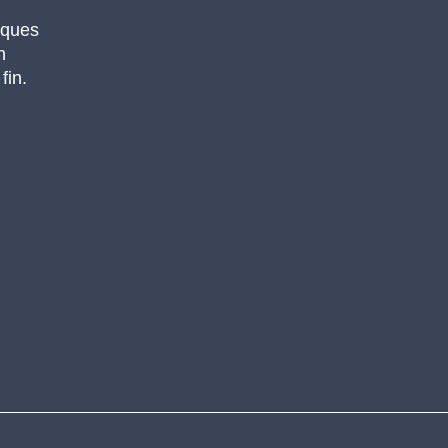
iques
n
fin.