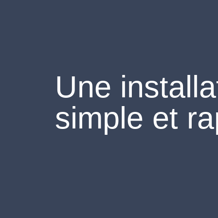
U
n
e
i
n
s
t
a
l
l
a
s
i
m
p
l
e
e
t
r
a