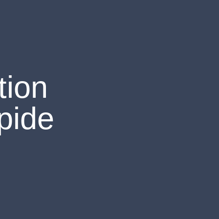
English
t
i
o
n
p
i
d
e