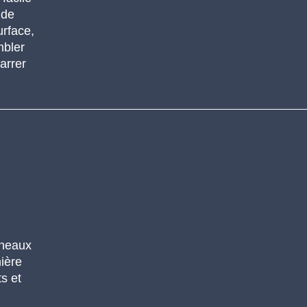
ide
urface,
mbler
arrer
nneaux
nière
s et
s