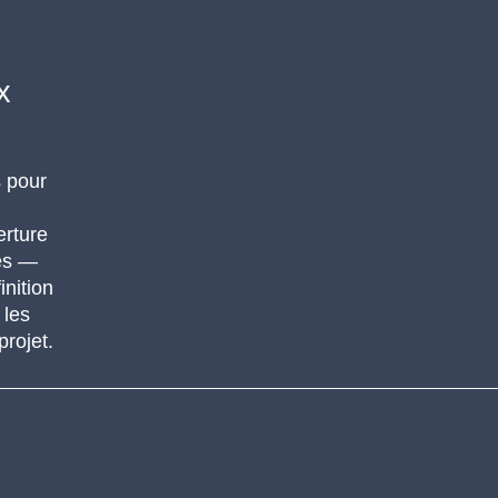
x
s pour
rture
ges —
inition
 les
rojet.